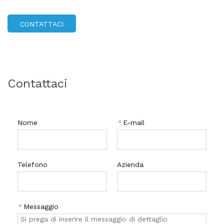
unghie. È facile da usare e fornisce un'adesione superiore per
risultati duraturi. Diventa creativo e crea una bella nail art
CONTATTACI
con il nostro monomero liquido acrilico.
Contattaci
Nome
*
E-mail
Telefono
Azienda
*
Messaggio